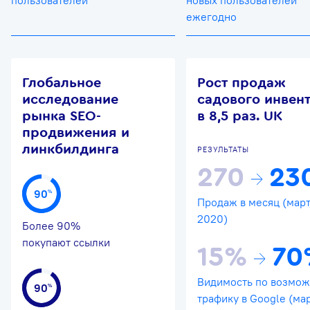
пользователей
новых пользователей
ежегодно
Глобальное
Рост продаж
исследование
садового инвен
рынка SEO-
в 8,5 раз. UK
продвижения и
линкбилдинга
РЕЗУЛЬТАТЫ
270
23
90
%
Продаж в месяц (март
2020)
Более 90%
покупают ссылки
15%
70
Видимость по возмо
90
%
трафику в Google (мар