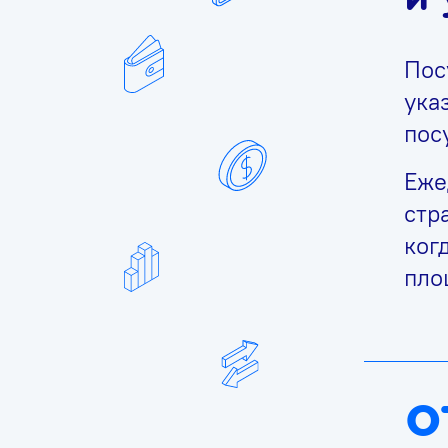
Пос
ука
пос
Еже
стр
ког
пло
о