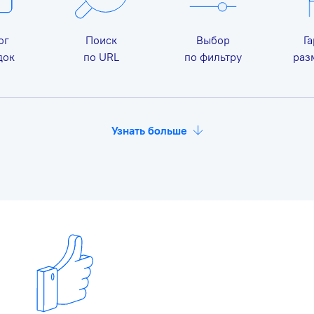
ог
Поиск
Выбор
Г
док
по URL
по фильтру
раз
Узнать больше
Каталог
Поиск
Выбор
Гара
площадок
по URL
по фильтру
индек